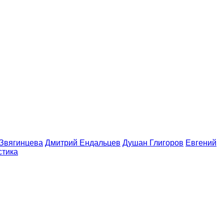
 Звягинцева
Дмитрий Ендальцев
Душан Глигоров
Евгений
стика