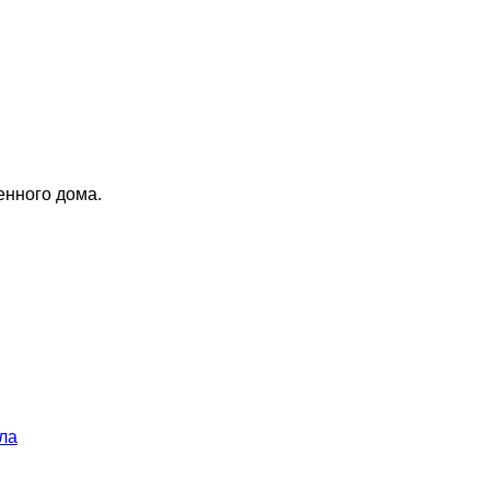
енного дома.
ла