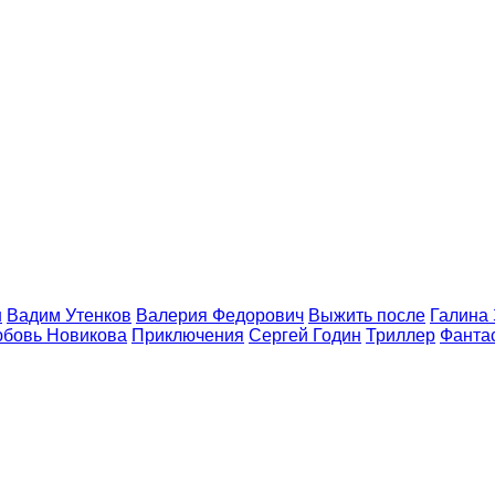
н
Вадим Утенков
Валерия Федорович
Выжить после
Галина
бовь Новикова
Приключения
Сергей Годин
Триллер
Фанта