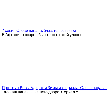
7 серия Слово пацана, близится развязка
В Афгане то похрен было, кто с какой улицы…
Прототип Вовы Адидас и Зимы из сериала: Слово пацана.
Это наш пацан. С нашего двора. Сериал «