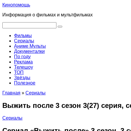
Перейти
Кинопомощь
к
Информация о фильмах и мультфильмах
контенту
Поиск:
Фильмы
Сериалы
Аниме Мульты
Документалки
По году
Реклама
Телешоу
ТОП
Звёзды
Полезное
Главная
»
Сериалы
Выжить после 3 сезон 3(27) серия, 
Сериалы
Сериал «Выжить после» 3 сезон, 3 