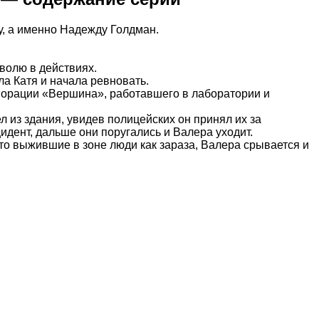
у, а именно Надежду Голдман.
волю в действиях.
а Катя и начала ревновать.
рпорации «Вершина», работавшего в лаборатории и
 из здания, увидев полицейских он принял их за
идент, дальше они поругались и Валера уходит.
что выжившие в зоне люди как зараза, Валера срывается и