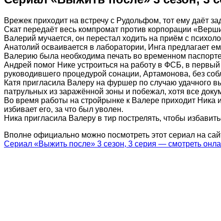
Врежек приходит на встречу с Рудольфом, тот ему даёт з
Скат передаёт весь компромат против корпорации «Верши
Валерий мучается, он перестал ходить на приём с психоло
Анатолий осваивается в лаборатории, Инга предлагает ему
Валерию была необходима печать во временном паспорте, 
Андрей помог Нике устроиться на работу в ФСБ, в первы
руководившего процедурой сонации, Артамонова, без собл
Катя пригласила Валеру на фуршер по случаю удачного вы
патрульных из заражённой зоны и побежал, хотя все докум
Во время работы на стройрынке к Валере приходит Ника и
избивает его, за что был уволен.
Ника пригласила Валеру в тир пострелять, чтобы избавить
Вполне официально можно посмотреть этот сериал на сай
Сериал «Выжить после» 3 сезон, 3 серия — смотреть онл