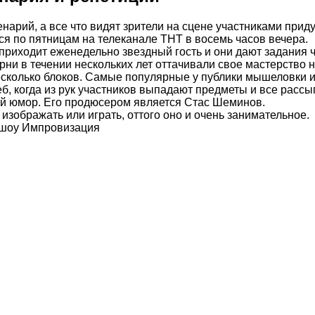
енарий, а все что видят зрители на сцене участниками прид
ся по пятницам на телеканале ТНТ в восемь часов вечера.
приходит еженедельно звездный гость и они дают задания 
и в течении нескольких лет оттачивали свое мастерство на
есколько блоков. Самые популярные у публики мышеловки и
б, когда из рук участников выпадают предметы и все рассып
ый юмор. Его продюсером является Стас Шеминов.
изображать или играть, оттого оно и очень занимательное.
 шоу Импровизация