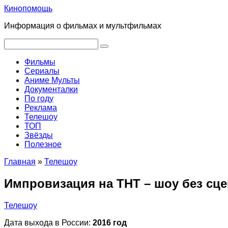
Перейти
Кинопомощь
к
Информация о фильмах и мультфильмах
контенту
Поиск:
Фильмы
Сериалы
Аниме Мульты
Документалки
По году
Реклама
Телешоу
ТОП
Звёзды
Полезное
Главная
»
Телешоу
Импровизация на ТНТ – шоу без сц
Телешоу
Дата выхода в России:
2016 год