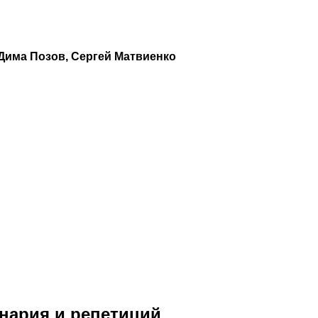
Дима Позов, Сергей Матвиенко
енария и репетиций