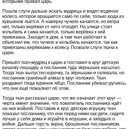
которыми правил царь.
Пошли слуги дальше искать мудреца и видят водяное
колесо, которое вращается само по себе, только вода из
кувшинов льётся. А наверху чучело качается, но ветра
нет, только верёвки от него отходят. На улице стоит
колыбель и сама качается, только верёвка к ней
привязана. Заходят в дом, а там ткач работает и
объяснил им, что чучело и колыбель качаются, так как
привязаны верёвками к колесу. Позвали слуги ткача к
царю.
Пришёл ткач-мудрец к царю и поставил в круг детскую
качалку-лошадку, а посланник туда зёрнышек насыпал.
Тогда ткач выпустил курочку, та зёрнышки и склевала, но
посланник гранёный алмаз в круг положил. Ткач
раздавил тогда куриное яйцо. Посланник убежал ругаясь,
что они ещё пожалеют об этом.
Тогда ткач рассказал царю, что же означает этот круг —
черта имеет значение, что повелитель посланника идёт
на них войной. Поставив в круг детскую игрушку ткач
показал посланнику, что они перед ними как дети, сидите
лучше у себя дома и играйте в игрушки, и забудьте о
войне. Дальше горсть зерна, брошенная посланником,