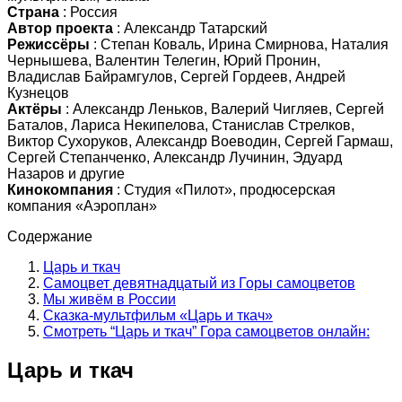
Страна
: Россия
Автор проекта
: Александр Татарский
Режиссёры
: Степан Коваль, Ирина Смирнова, Наталия
Чернышева, Валентин Телегин, Юрий Пронин,
Владислав Байрамгулов, Сергей Гордеев, Андрей
Кузнецов
Актёры
: Александр Леньков, Валерий Чигляев, Сергей
Баталов, Лариса Некипелова, Станислав Стрелков,
Виктор Сухоруков, Александр Воеводин, Сергей Гармаш,
Сергей Степанченко, Александр Лучинин, Эдуард
Назаров и другие
Кинокомпания
: Студия «Пилот», продюсерская
компания «Аэроплан»
Содержание
Царь и ткач
Самоцвет девятнадцатый из Горы самоцветов
Мы живём в России
Сказка-мультфильм «Царь и ткач»
Смотреть “Царь и ткач” Гора самоцветов онлайн:
Царь и ткач