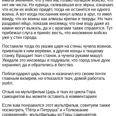
имела значения, что у них настолько большое войско, что
нет им числа. Но курица, склевавшая все зёрна, означает,
что если их войско придёт, тогда не останется ни одного
воина. А вот когда посланник кинул алмаз в круг, то имел
ввиду, что их воины как алмазы крепки и тверды. Но ткач
раздавил яйцо, показав иноземцу, что они воду даже из
камня могут выжать, да и с врагами также справятся. Тут
прибежал слуга и принёс весть, что иноземное войско
уже у стен города.
Поставили тогда по указке царя на стены чучела воинов,
привязали к ним верёвки, а другие концы к ткацкому
станку. Вращает ткач станок, а чучела руками машут.
Увидали это иноземцы и подумали, что город злые духи
охраняют, да и обратились в бегство.
Поблагодарил царь ткача и назначил его своим почти
главным визирем, но отказался ткач, домой работать
ушёл.
Отзыв на мультфильм Царь и ткач из цикла Гора
самоцветов вы можете оставить в комментариях
Если вам понравился этот мультфильм, советуем также
посмотреть “Пётр и Петруша” и «Толкование
сновидений», мультфильмы из Горы самоцветов.