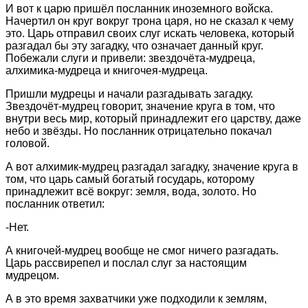
И вот к царю пришёл посланник иноземного войска.
Начертил он круг вокруг трона царя, но не сказал к чему
это. Царь отправил своих слуг искать человека, который
разгадал бы эту загадку, что означает данный круг.
Побежали слуги и привели: звездочёта-мудреца,
алхимика-мудреца и книгочея-мудреца.
Пришли мудрецы и начали разгадывать загадку.
Звездочёт-мудрец говорит, значение круга в том, что
внутри весь мир, который принадлежит его царству, даже
небо и звёзды. Но посланник отрицательно покачал
головой.
А вот алхимик-мудрец разгадал загадку, значение круга в
том, что царь самый богатый государь, которому
принадлежит всё вокруг: земля, вода, золото. Но
посланник ответил:
-Нет.
А книгочей-мудрец вообще не смог ничего разгадать.
Царь рассвирепел и послал слуг за настоящим
мудрецом.
А в это время захватчики уже подходили к землям,