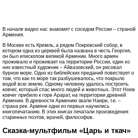
В начале видео нас знакомят с соседом России – страной
Армения.
В Москве есть Кремль, а рядом Покровский собор, в
котором одна из церквей была названа в честь Георгия,
он был епископом великой Армении. Много армян
проживало и проживает на территории России, один из
них известный художник – Айвазовский, он рисовал
бурное море. Одно из библейских преданий повествует о
том, что как-то море так разбушевалось, что покрыло
водой всю землю. Одному человеку удалось построить
ковчег, который спас много людей и животных. Этот Ноев
ковчег прибило к горе Арарат, на территории древней
Армении. В древности Армению звали Наири, т.е. –
страна рек. Армяне одни из первых научились
книгопечатанию. В этих книгах печатали произведения
старинных поэтов, врачей, философов.
Сказка-мультфильм «Царь и ткач»