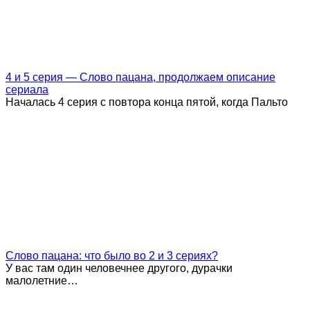
4 и 5 серия — Слово пацана, продолжаем описание
сериала
Началась 4 серия с повтора конца пятой, когда Пальто
Слово пацана: что было во 2 и 3 сериях?
У вас там один человечнее другого, дурачки
малолетние…