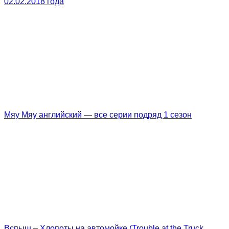
02.02.2018 года
Мяу Мяу английский — все серии подряд 1 сезон
Вспыш – Хлопоты на автомойке (Trouble at the Truck