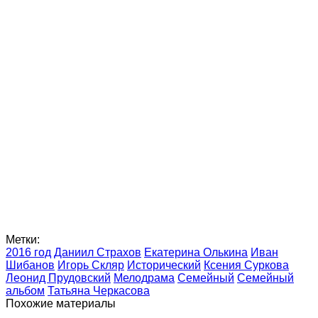
Метки:
2016 год
Даниил Страхов
Екатерина Олькина
Иван
Шибанов
Игорь Скляр
Исторический
Ксения Суркова
Леонид Прудовский
Мелодрама
Семейный
Семейный
альбом
Татьяна Черкасова
Похожие материалы