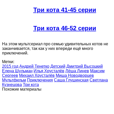
Три кота 41-45 серии
Три кота 46-52 серии
На этом мультсериал про семью удивительных котов не
заканчивается, так как у них впереди ещё много
приключений.
Метки:
2015 год
Андрей Тенетко
Детский
Дмитрий Высоцкий
Елена Шульман
Илья Хрусталёв
Лёша Линев
Максим
Сергеев
Михаил Хрусталёв
Миша Новодворцев
Мультфильм
Приключения
Саша Глушинская
Светлана
Кузнецова
Три кота
Похожие материалы