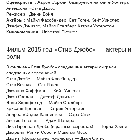
Сценаристы
: Аарон Соркин, базируется на книге Уолтера
Айзексона «Стив Джобс»
Режисер
: Дэнни Бойл
Актёры
: Майкл Фассбендер, Сет Роген, Кейт Уинслет,
Джефф Дэниэлс, Майкл Сталберг, Кэтрин Уотерстон
Кинокомпания
: Universal Pictures
Фильм 2015 год «Стив Джобс» — актеры и
роли
В фильме «Стив Джобс» следующие актеры сыграли
следующих персонажей:
Стив Джобс — Майкл Фассбендер
Стив Возняк — Сет Роген
Джоанна Хоффман — Кейт Уинслет
Джон Скалли — Джефф Дэниэлс
Энди Херцфельд — Майкл Сталберг
Крисанн Бреннан — Кэтрин Уотерстон
Андреа «Энди» Каннингем — Сара Снук
Аветис Теванян — Адам Шапиро
Лиза Бреннан-Джобс (в разных возрастах) — Перла Хэйни-
Джардин, Рипли Собо, и Макензи Мосс
Джоэл Пфорзхаймер, журналист — Джон Ортис