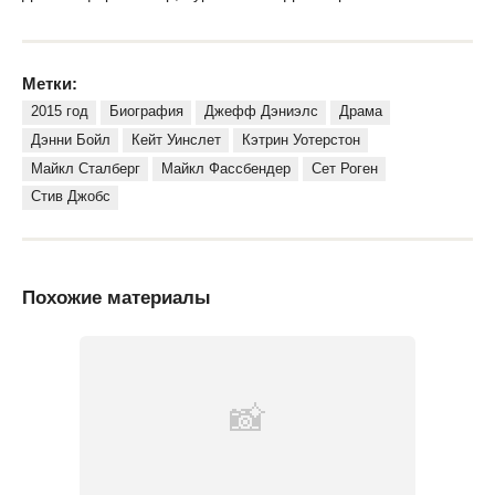
Метки:
2015 год
Биография
Джефф Дэниэлс
Драма
Дэнни Бойл
Кейт Уинслет
Кэтрин Уотерстон
Майкл Сталберг
Майкл Фассбендер
Сет Роген
Стив Джобс
Похожие материалы