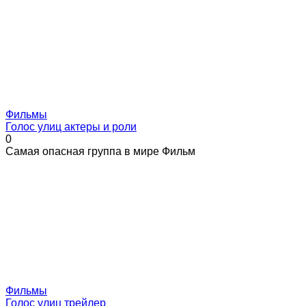
Фильмы
Голос улиц актеры и роли
0
Самая опасная группа в мире Фильм
Фильмы
Голос улиц трейлер