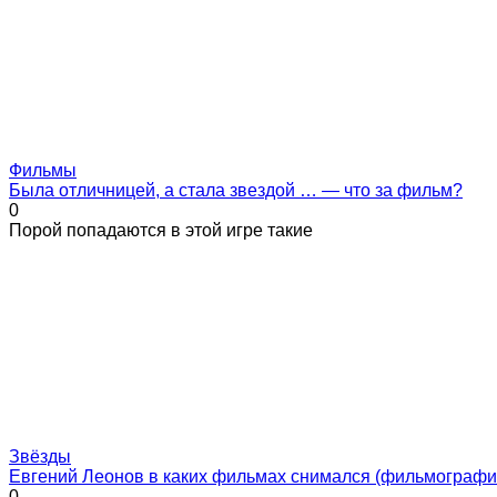
Фильмы
Была отличницей, а стала звездой … — что за фильм?
0
Порой попадаются в этой игре такие
Звёзды
Евгений Леонов в каких фильмах снимался (фильмографи
0