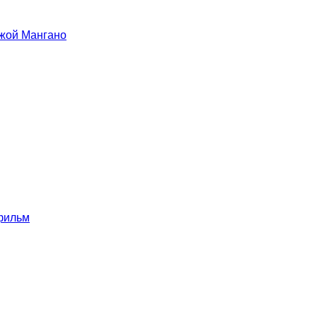
жой Мангано
 фильм