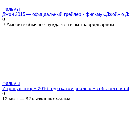
Фильмы
Джой 2015 — официальный трейлер к фильму «Джой» о Д
0
В Америке обычное нуждается в экстраординарном
Фильмы
И грянул шторм 2016 год о каком реальном событии снят
0
12 мест — 32 выживших Фильм