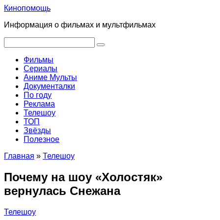
Перейти
Кинопомощь
к
Информация о фильмах и мультфильмах
контенту
Поиск:
Фильмы
Сериалы
Аниме Мульты
Документалки
По году
Реклама
Телешоу
ТОП
Звёзды
Полезное
Главная
»
Телешоу
Почему на шоу «Холостяк»
вернулась Снежана
Телешоу