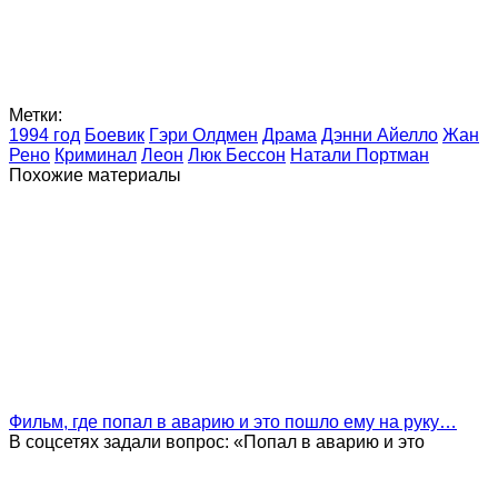
Метки:
1994 год
Боевик
Гэри Олдмен
Драма
Дэнни Айелло
Жан
Рено
Криминал
Леон
Люк Бессон
Натали Портман
Похожие материалы
Фильм, где попал в аварию и это пошло ему на руку…
В соцсетях задали вопрос: «Попал в аварию и это