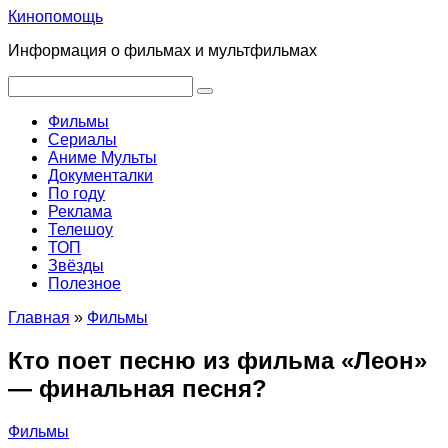
Перейти
Кинопомощь
к
Информация о фильмах и мультфильмах
контенту
Поиск:
Фильмы
Сериалы
Аниме Мульты
Документалки
По году
Реклама
Телешоу
ТОП
Звёзды
Полезное
Главная
»
Фильмы
Кто поет песню из фильма «Леон»
— финальная песня?
Фильмы