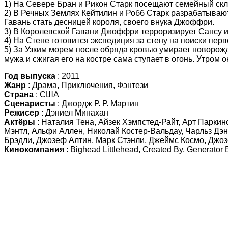
1) На Севере Бран и Рикон Старк посещают семейный скл
2)
В Речных Землях
Кейтилин и Робб Старк разрабатываю
Гавань стать десницей короля, своего внука Джоффри.
3)
В Королевской Гавани
Джоффри терроризирует Сансу и н
4)
На Стене
готовится экспедиция за стену на поиски пер
5)
За Узким морем
после обряда кровью умирает новорожде
мужа и сжигая его на костре сама ступает в огонь. Утром 
Год выпуска
: 2011
Жанр
: Драма, Приключения, Фэнтези
Страна
: США
Сценаристы
: Джордж Р. Р. Мартин
Режисер
: Дэниел Минахан
Актёры
: Наталия Тена, Айзек Хэмпстед-Райт, Арт Парки
Мэнтл, Альфи Аллен, Николай Костер-Вальдау, Чарльз Дэн
Брэдли, Джозеф Алтин, Марк Стэнли, Джеймс Космо, Джоз
Кинокомпания
: Bighead Littlehead, Created By, Generator