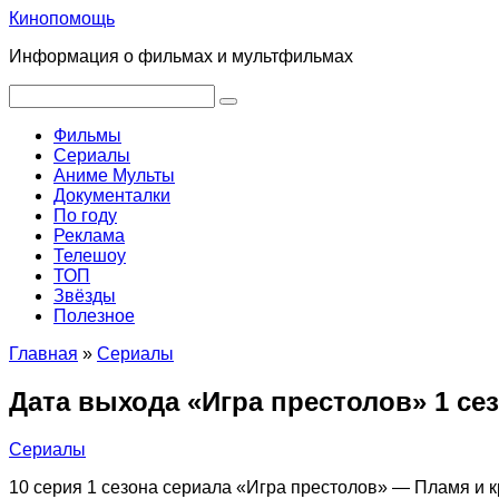
Перейти
Кинопомощь
к
Информация о фильмах и мультфильмах
контенту
Поиск:
Фильмы
Сериалы
Аниме Мульты
Документалки
По году
Реклама
Телешоу
ТОП
Звёзды
Полезное
Главная
»
Сериалы
Дата выхода «Игра престолов» 1 сез
Сериалы
10 серия 1 сезона сериала «Игра престолов» — Пламя и к