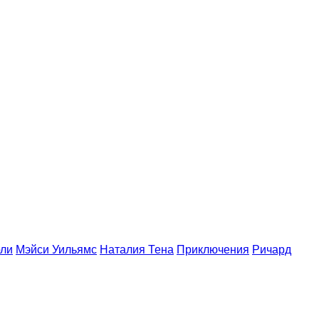
ли
Мэйси Уильямс
Наталия Тена
Приключения
Ричард