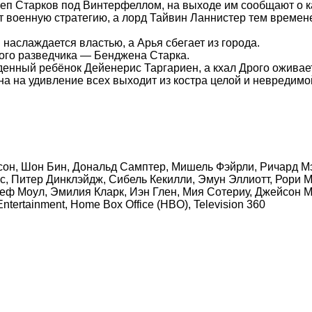
еп Старков под Винтерфеллом, на выходе им сообщают о ка
т военную стратегию, а лорд Тайвин Ланнистер тем времен
аслаждается властью, а Арья сбегает из города.
вого разведчика — Бенджена Старка.
нный ребёнок Дейенерис Таргариен, а кхал Дрого оживает,
она на удивление всех выходит из костра целой и невредимой
нсон, Шон Бин, Дональд Самптер, Мишель Фэйрли, Ричард М
с, Питер Динклэйдж, Сибель Кекилли, Эмун Эллиотт, Рори 
еф Моул, Эмилия Кларк, Иэн Глен, Мия Сотериу, Джейсон 
 Entertainment, Home Box Office (HBO), Television 360