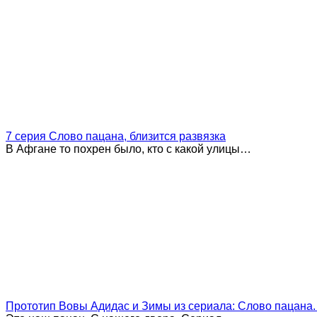
7 серия Слово пацана, близится развязка
В Афгане то похрен было, кто с какой улицы…
Прототип Вовы Адидас и Зимы из сериала: Слово пацана.