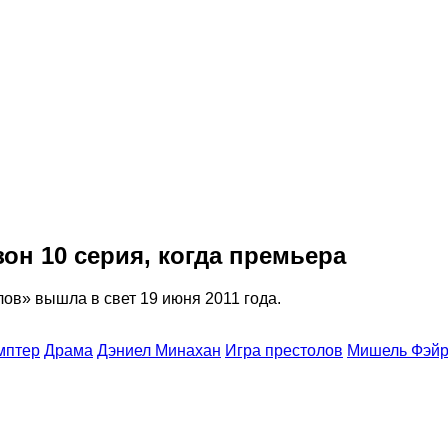
он 10 серия, когда премьера
лов» вышла в свет 19 июня 2011 года.
мптер
Драма
Дэниел Минахан
Игра престолов
Мишель Фэйр