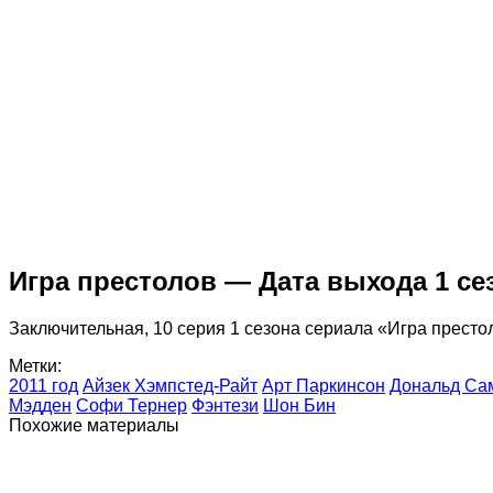
Игра престолов — Дата выхода 1 сез
Заключительная, 10 серия 1 сезона сериала «Игра престо
Метки:
2011 год
Айзек Хэмпстед-Райт
Арт Паркинсон
Дональд Са
Мэдден
Софи Тернер
Фэнтези
Шон Бин
Похожие материалы