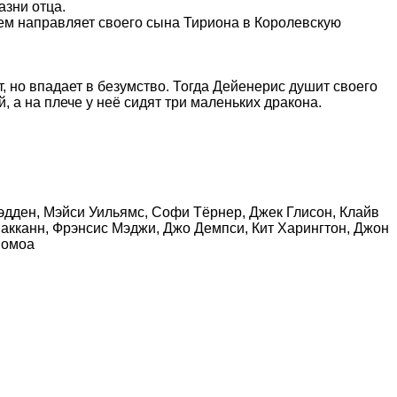
зни отца.
ем направляет своего сына Тириона в Королевскую
 но впадает в безумство. Тогда Дейенерис душит своего
, а на плече у неё сидят три маленьких дракона.
эдден, Мэйси Уильямс, Софи Тёрнер, Джек Глисон, Клайв
Макканн, Фрэнсис Мэджи, Джо Демпси, Кит Харингтон, Джон
Момоа