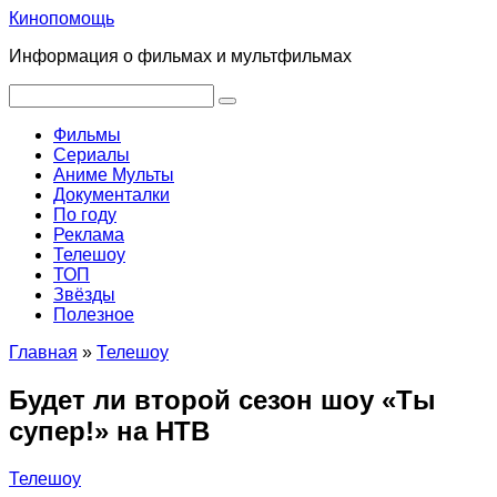
Перейти
Кинопомощь
к
Информация о фильмах и мультфильмах
контенту
Поиск:
Фильмы
Сериалы
Аниме Мульты
Документалки
По году
Реклама
Телешоу
ТОП
Звёзды
Полезное
Главная
»
Телешоу
Будет ли второй сезон шоу «Ты
супер!» на НТВ
Телешоу