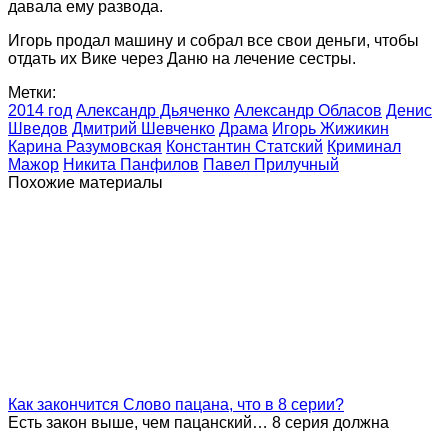
давала ему развода.
Игорь продал машину и собрал все свои деньги, чтобы
отдать их Вике через Даню на лечение сестры.
Метки:
2014 год
Александр Дьяченко
Александр Обласов
Денис
Шведов
Дмитрий Шевченко
Драма
Игорь Жижикин
Карина Разумовская
Константин Статский
Криминал
Мажор
Никита Панфилов
Павел Прилучный
Похожие материалы
Как закончится Слово пацана, что в 8 серии?
Есть закон выше, чем пацанский… 8 серия должна