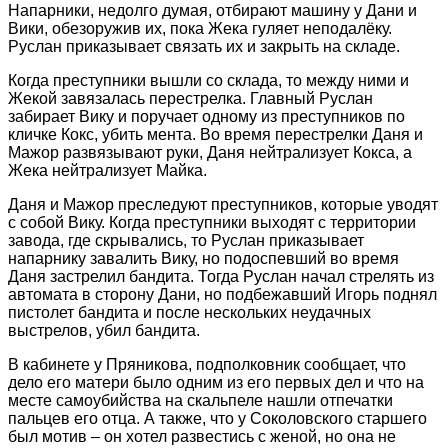
Напарники, недолго думая, отбирают машину у Дани и
Вики, обезоружив их, пока Жека гуляет неподалёку.
Руслан приказывает связать их и закрыть на складе.
Когда преступники вышли со склада, то между ними и
Жекой завязалась перестрелка. Главный Руслан
забирает Вику и поручает одному из преступников по
кличке Кокс, убить мента. Во время перестрелки Даня и
Мажор развязывают руки, Даня нейтрализует Кокса, а
Жека нейтрализует Майка.
Даня и Мажор преследуют преступников, которые уводят
с собой Вику. Когда преступники выходят с территории
завода, где скрывались, то Руслан приказывает
напарнику завалить Вику, но подоспевший во время
Даня застрелил бандита. Тогда Руслан начал стрелять из
автомата в сторону Дани, но подбежавший Игорь поднял
пистолет бандита и после нескольких неудачных
выстрелов, убил бандита.
В кабинете у Пряникова, подполковник сообщает, что
дело его матери было одним из его первых дел и что на
месте самоубийства на скальпеле нашли отпечатки
пальцев его отца. А также, что у Соколовского старшего
был мотив – он хотел развестись с женой, но она не