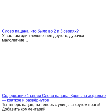
Слово пацана: что было во 2 и 3 сериях?
У вас там один человечнее другого, дурачки
малолетние…
Содержание 1 серии Слово пацана. Кровь на асфальте
— краткое и развёрнутое
Ты теперь пацан, ты теперь с улицы, а кругом враги!
Добавить комментарий