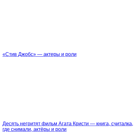
«Стив Джобс» — актеры и роли
Десять негритят фильм Агата Кристи — книга, считалка,
где снимали, актёры и роли