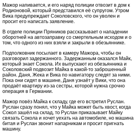
Мажор напивается, и его наряд полиции отвозит в дом к
Родионовой, который представился её супругом. Утром
Вика предупреждает Соколовского, что он уволен и
просит его написать заявление.
В отделе полиции Пряников рассказывает о нападении
оборотней на автозаправку со смертельным исходом и о
том, что одного из них взяли и закрыли в обезьяннике.
Подполковник посылает в камеру Мажора, чтобы он
разговорил задержанного. Задержанным оказался Майк,
который знает Сокола. Их выпускают из обезьянника и
Соколовский подвозит Майка в какой-то заброшенный
район. Даня, Жека и Вика по навигатору следят за ними.
Пока они сидят в машине, Даня узнаёт у Вики, что она
продаёт квартиру из-за сестры, которой нужна срочно
операция в Германии.
Мажор повёз Майка к складу, где его встретил Руслан.
Руслан сразу понял, что у Майка может быть хвост, когда
Сокол зашёл на склад, то Руслан приказывает Майку
связать Сокола и хочет уехать на автомобиле, но машина
битая и Руслан звонит напарникам и просит пригнать
машину.