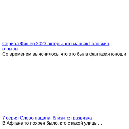
Сериал Фишер 2023 актёры, кто маньяк Головкин,
отзывы
Со временем выяснилось, что это была фантазия юноши
7 серия Слово пацана, близится развязка
В Афгане то похрен было, кто с какой улицы…