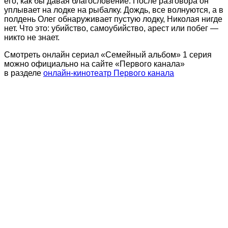
его, как бы давая благословение. После разговора он
уплывает на лодке на рыбалку. Дождь, все волнуются, а в
полдень Олег обнаруживает пустую лодку, Николая нигде
нет. Что это: убийство, самоубийство, арест или побег —
никто не знает.
Смотреть онлайн сериал «Семейный альбом» 1 серия
можно официально на сайте «Первого канала»
в разделе
онлайн-кинотеатр Первого канала