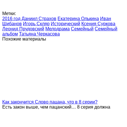
Метки:
2016 год
Даниил Страхов
Екатерина Олькина
Иван
Шибанов
Игорь Скляр
Исторический
Ксения Суркова
Леонид Прудовский
Мелодрама
Семейный
Семейный
альбом
Татьяна Черкасова
Похожие материалы
Как закончится Слово пацана, что в 8 серии?
Есть закон выше, чем пацанский… 8 серия должна