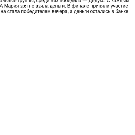
ыкальные группы, среди них победила — Дедукс. С каждым
 А Мария зря не взяла деньги. В финале приняли участие
на стала победителем вечера, а деньги остались в банке.