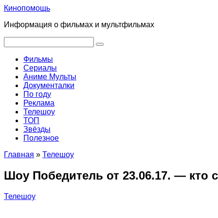
Перейти
Кинопомощь
к
Информация о фильмах и мультфильмах
контенту
Поиск:
Фильмы
Сериалы
Аниме Мульты
Документалки
По году
Реклама
Телешоу
ТОП
Звёзды
Полезное
Главная
»
Телешоу
Шоу Победитель от 23.06.17. — кто
Телешоу