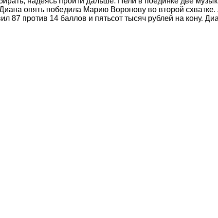
забирать, надеясь пройти дальше. Пели в поединке две муз
. Диана опять победила Марию Воронову во второй схватке.
л 87 против 14 баллов и пятьсот тысяч рублей на кону. Диа