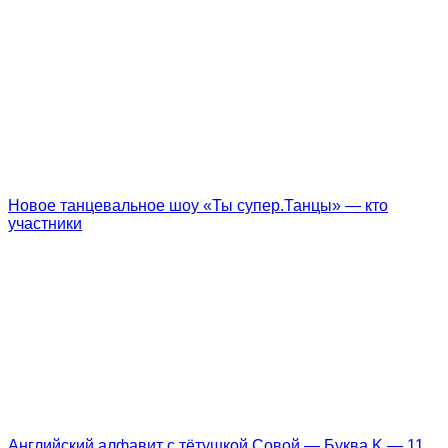
Новое танцевальное шоу «Ты супер.Танцы» — кто
участники
Английский алфавит с тётушкой Совой — Буква K — 11