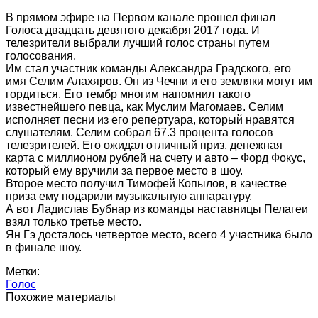
В прямом эфире на Первом канале прошел финал
Голоса двадцать девятого декабря 2017 года. И
телезрители выбрали лучший голос страны путем
голосования.
Им стал участник команды Александра Градского, его
имя Селим Алахяров. Он из Чечни и его земляки могут им
гордиться. Его тембр многим напомнил такого
известнейшего певца, как Муслим Магомаев. Селим
исполняет песни из его репертуара, который нравятся
слушателям. Селим собрал 67.3 процента голосов
телезрителей. Его ожидал отличный приз, денежная
карта с миллионом рублей на счету и авто – Форд Фокус,
который ему вручили за первое место в шоу.
Второе место получил Тимофей Копылов, в качестве
приза ему подарили музыкальную аппаратуру.
А вот Ладислав Бубнар из команды наставницы Пелагеи
взял только третье место.
Ян Гэ досталось четвертое место, всего 4 участника было
в финале шоу.
Метки:
Голос
Похожие материалы