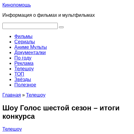
Перейти
Кинопомощь
к
Информация о фильмах и мультфильмах
контенту
Поиск:
Фильмы
Сериалы
Аниме Мульты
Документалки
По году
Реклама
Телешоу
ТОП
Звёзды
Полезное
Главная
»
Телешоу
Шоу Голос шестой сезон – итоги
конкурса
Телешоу