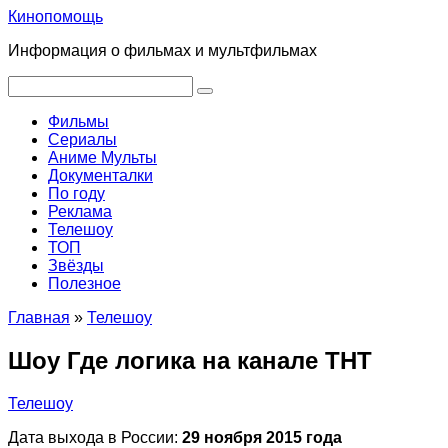
Перейти
Кинопомощь
к
Информация о фильмах и мультфильмах
контенту
Поиск:
Фильмы
Сериалы
Аниме Мульты
Документалки
По году
Реклама
Телешоу
ТОП
Звёзды
Полезное
Главная
»
Телешоу
Шоу Где логика на канале ТНТ
Телешоу
Дата выхода в России:
29 ноября 2015 года