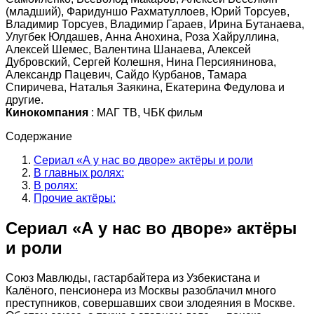
(младший), Фаридуншо Рахматуллоев, Юрий Торсуев,
Владимир Торсуев, Владимир Гараев, Ирина Бутанаева,
Улугбек Юлдашев, Анна Анохина, Роза Хайруллина,
Алексей Шемес, Валентина Шанаева, Алексей
Дубровский, Сергей Колешня, Нина Персиянинова,
Александр Пацевич, Сайдо Курбанов, Тамара
Спиричева, Наталья Заякина, Екатерина Федулова и
другие.
Кинокомпания
: МАГ ТВ, ЧБК фильм
Содержание
Сериал «А у нас во дворе» актёры и роли
В главных ролях:
В ролях:
Прочие актёры:
Сериал «А у нас во дворе» актёры
и роли
Союз Мавлюды, гастарбайтера из Узбекистана и
Калёного, пенсионера из Москвы разоблачил много
преступников, совершавших свои злодеяния в Москве.