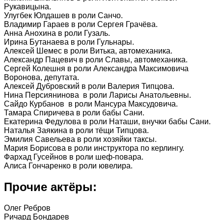
Рукавицына.
Улугбек Юлдашев в роли Санчо.
Владимир Гараев в роли Сергея Грачёва.
Анна Анохина в роли Гузаль.
Ирина Бутанаева в роли Гульнары.
Алексей Шемес в роли Витька, автомеханика.
Александр Пацевич в роли Славы, автомеханика.
Сергей Колешня в роли Александра Максимовича
Воронова, депутата.
Алексей Дубровский в роли Валерия Типцова.
Нина Персиянинова в роли Ларисы Анатольевны.
Сайдо Курбанов в роли Мансура Максудовича.
Тамара Спиричева в роли бабы Сани.
Екатерина Федулова в роли Наташи, внучки бабы Сани.
Наталья Заякина в роли тёщи Типцова.
Эмилия Савельева в роли хозяйки таксы.
Мария Борисова в роли инструктора по керлингу.
Фархад Гусейнов в роли шеф-повара.
Алиса Гончаренко в роли ювелира.
Прочие актёры:
Олег Ребров
Ричард Бондарев