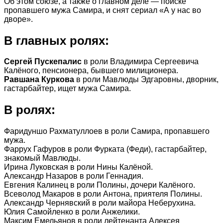
Об этом союзе, а также о главном деле — поиске
пропавшего мужа Самира, и снят сериал «А у нас во
дворе».
В главных ролях:
Сергей Пускепалис
в роли Владимира Сергеевича
Калёного, пенсионера, бывшего милиционера.
Равшана Куркова
в роли Мавлюды Эдгаровны, дворник,
гастарбайтер, ищет мужа Самира.
В ролях:
Фаридуншо Рахматуллоев в роли Самира, пропавшего
мужа.
Фаррух Гафуров в роли Фурката (Феди), гастарбайтер,
знакомый Мавлюды.
Ирина Луковская в роли Нины Калёной.
Александр Назаров в роли Геннадия.
Евгения Калинец в роли Полины, дочери Калёного.
Всеволод Макаров в роли Антона, приятеля Полины.
Александр Чернявский в роли майора Неберухина.
Юлия Самойленко в роли Анжелики.
Максим Емельянов в роли лейтенанта Алексея