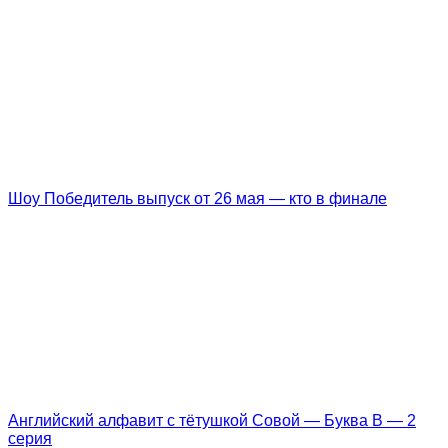
Шоу Победитель выпуск от 26 мая — кто в финале
Английский алфавит с тётушкой Совой — Буква B — 2
серия