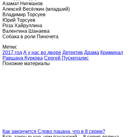
Азамат Нигманов
Алексей Весёлкин (младший)
Владимир Торсуев
Юрий Торсуев
Роза Хайруллина
Валентина Шанаева
Собака в роли Пиночета
Метки:
2017 год
А у нас во дворе
Детектив
Драма
Криминал
Равшана Куркова
Сергей Пускепалис
Похожие материалы
Как закончится Слово пацана, что в 8 серии?
Есть закон выше, чем пацанский… 8 серия должна