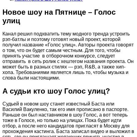
Новое шоу на Пятнице – Голос
улиц
Канал решил подхватить тему модного тренда устроить
рэп-батлы и поэтому готовят новый проект, которой
получил название «Голос улиц». Авторы проекта говорят
о том, что он будет самым честным. Для того, чтобы
принять участие в отборочном конкурсе, следует
отправить в сеть ролик с хештегом названия проекта. Он
может быть в разных стилях — рэп, R&B, а также хип-
хопа. Требованиями является лишь то, чтобы музыка и
слова были настоящими.
А судьи кто шоу Голос улиц?
Судьей в новом шоу станет известный Баста или
Василий Вакуленко, так его имя прописано в паспорте.
Раньше он был наставником в шоу Голос, а вот теперь
тоже в Голосе, но только на улицах. Пока будет идти
отбор, а после него кандидатов пригласят в Москву для
прохождения кастинга. Баста записал видео и выложил в
сеть, где он приглашает желающих принять участие в