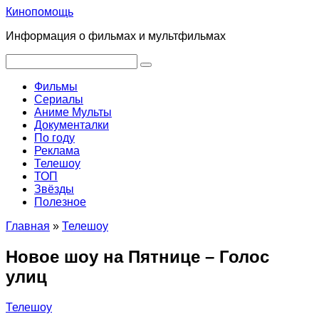
Перейти
Кинопомощь
к
Информация о фильмах и мультфильмах
контенту
Поиск:
Фильмы
Сериалы
Аниме Мульты
Документалки
По году
Реклама
Телешоу
ТОП
Звёзды
Полезное
Главная
»
Телешоу
Новое шоу на Пятнице – Голос
улиц
Телешоу