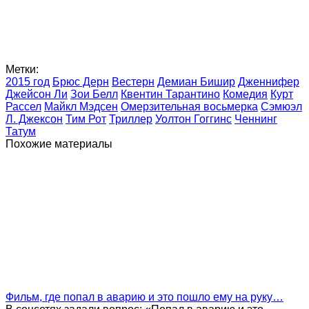
Метки:
2015 год
Брюс Дерн
Вестерн
Демиан Бишир
Дженнифер
Джейсон Ли
Зои Белл
Квентин Тарантино
Комедия
Курт
Рассел
Майкл Мэдсен
Омерзительная восьмерка
Сэмюэл
Л. Джексон
Тим Рот
Триллер
Уолтон Гоггинс
Ченнинг
Татум
Похожие материалы
Фильм, где попал в аварию и это пошло ему на руку…