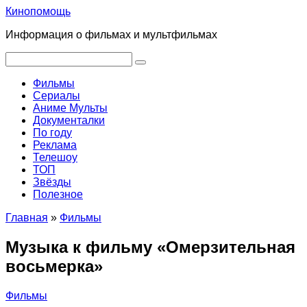
Перейти
Кинопомощь
к
Информация о фильмах и мультфильмах
контенту
Поиск:
Фильмы
Сериалы
Аниме Мульты
Документалки
По году
Реклама
Телешоу
ТОП
Звёзды
Полезное
Главная
»
Фильмы
Музыка к фильму «Омерзительная
восьмерка»
Фильмы