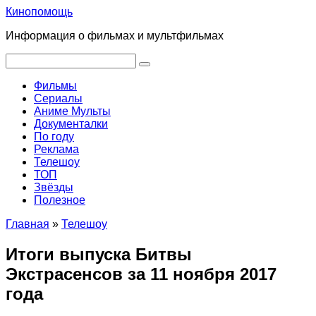
Перейти
Кинопомощь
к
Информация о фильмах и мультфильмах
контенту
Поиск:
Фильмы
Сериалы
Аниме Мульты
Документалки
По году
Реклама
Телешоу
ТОП
Звёзды
Полезное
Главная
»
Телешоу
Итоги выпуска Битвы
Экстрасенсов за 11 ноября 2017
года