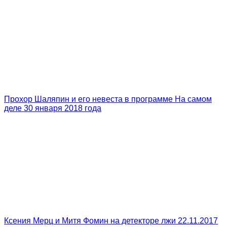
Прохор Шаляпин и его невеста в программе На самом
деле 30 января 2018 года
Ксения Мерц и Митя Фомин на детекторе лжи 22.11.2017