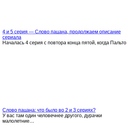
4 и 5 серия — Слово пацана, продолжаем описание
сериала
Началась 4 серия с повтора конца пятой, когда Пальто
Слово пацана: что было во 2 и 3 сериях?
У вас там один человечнее другого, дурачки
малолетние…