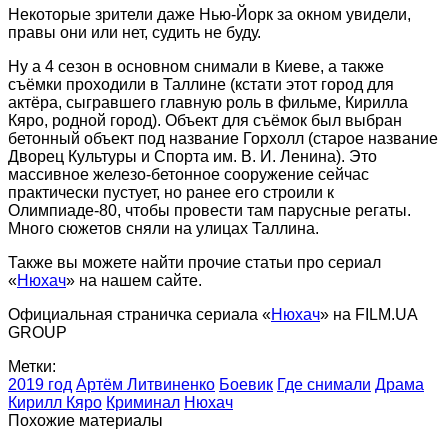
Некоторые зрители даже Нью-Йорк за окном увидели,
правы они или нет, судить не буду.
Ну а 4 сезон в основном снимали в Киеве, а также
съёмки проходили в Таллине (кстати этот город для
актёра, сыгравшего главную роль в фильме, Кирилла
Кяро, родной город). Объект для съёмок был выбран
бетонный объект под название Горхолл (старое название
Дворец Культуры и Спорта им. В. И. Ленина). Это
массивное железо-бетонное сооружение сейчас
практически пустует, но ранее его строили к
Олимпиаде-80, чтобы провести там парусные регаты.
Много сюжетов сняли на улицах Таллина.
Также вы можете найти прочие статьи про сериал
«
Нюхач
» на нашем сайте.
Официальная страничка сериала «
Нюхач
» на FILM.UA
GROUP
Метки:
2019 год
Артём Литвиненко
Боевик
Где снимали
Драма
Кирилл Кяро
Криминал
Нюхач
Похожие материалы