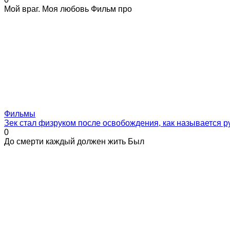
Мой враг. Моя любовь Фильм про
Фильмы
Зек стал физруком после освобождения, как называется 
0
До смерти каждый должен жить Был