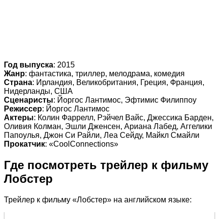
Год
выпуска
: 2015
Жанр
: фантастика, триллер, мелодрама, комедия
Страна
: Ирландия, Великобритания, Греция, Франция,
Нидерланды, США
Сценаристы
: Йоргос Лантимос, Эфтимис Филиппоу
Режиссер
: Йоргос Лантимос
Актеры
: Колин Фаррелл, Рэйчел Вайс, Джессика Барден,
Оливия Колман, Эшли Дженсен, Ариана Лабед, Аггелики
Папоулья, Джон Си Райли, Леа Сейду, Майкл Смайли
Прокатчик
: «CoolConnections»
Где посмотреть трейлер к фильму
Лобстер
Трейлер к фильму «Лобстер» на английском языке: