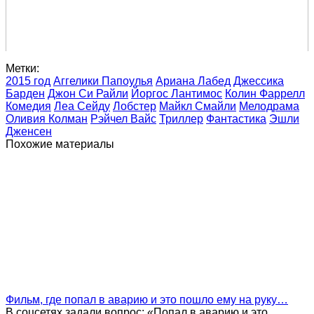
Метки:
2015 год
Аггелики Папоулья
Ариана Лабед
Джессика
Барден
Джон Си Райли
Йоргос Лантимос
Колин Фаррелл
Комедия
Леа Сейду
Лобстер
Майкл Смайли
Мелодрама
Оливия Колман
Рэйчел Вайс
Триллер
Фантастика
Эшли
Дженсен
Похожие материалы
Фильм, где попал в аварию и это пошло ему на руку…
В соцсетях задали вопрос: «Попал в аварию и это