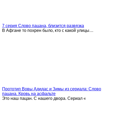
7 серия Слово пацана, близится развязка
В Афгане то похрен было, кто с какой улицы…
Прототип Вовы Адидас и Зимы из сериала: Слово
пацана. Кровь на асфальте
Это наш пацан. С нашего двора. Сериал «