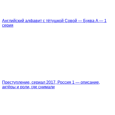
Английский алфавит с тётушкой Совой — Буква A — 1
серия
Преступление, сериал 2017, Россия 1 — описание,
актёры и роли, где снимали