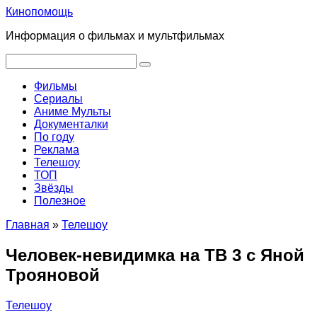
Перейти
Кинопомощь
к
Информация о фильмах и мультфильмах
контенту
Поиск:
Фильмы
Сериалы
Аниме Мульты
Документалки
По году
Реклама
Телешоу
ТОП
Звёзды
Полезное
Главная
»
Телешоу
Человек-невидимка на ТВ 3 с Яной
Трояновой
Телешоу