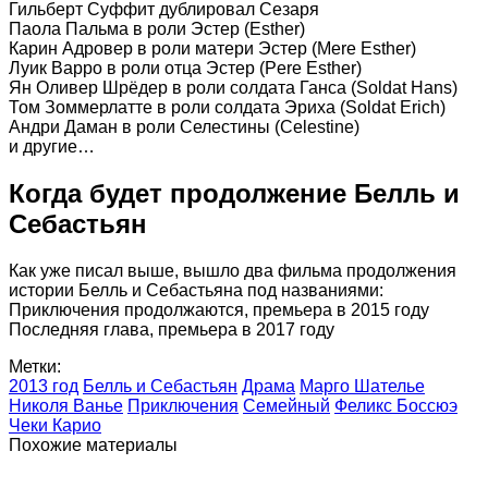
Гильберт Суффит дублировал Сезаря
Паола Пальма в роли Эстер (Esther)
Карин Адровер в роли матери Эстер (Mere Esther)
Луик Варро в роли отца Эстер (Pere Esther)
Ян Оливер Шрёдер в роли солдата Ганса (Soldat Hans)
Том Зоммерлатте в роли солдата Эриха (Soldat Erich)
Андри Даман в роли Селестины (Celestine)
и другие…
Когда будет продолжение Белль и
Себастьян
Как уже писал выше, вышло два фильма продолжения
истории Белль и Себастьяна под названиями:
Приключения продолжаются, премьера в 2015 году
Последняя глава, премьера в 2017 году
Метки:
2013 год
Белль и Себастьян
Драма
Марго Шателье
Николя Ванье
Приключения
Семейный
Феликс Боссюэ
Чеки Карио
Похожие материалы