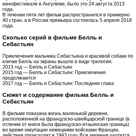
кинофестивале в Ангулеме, было это 24 августа 2013
года.
В течении пяти лет фильм распространился в примерно
40 стран, а в России премьера состоялась 5 апреля 2018
года.
Сколько серий в фильме Белль и
Себастьян
Приключения мальчика Себастьяна и красивой собаки по
кличке Белль на экраны вышло в виде трилогии:
2013 год — Белль и Себастьян
2015 год — Белль и Себастьян: Приключения
продолжаются
2017 год — Белль и Себастьян: Последняя глава
Сюжет и содержание фильма Белль и
Себастьян
В фильме показана жизнь маленькой деревни,
расположенной на французско-швейцарской границе (в
отличии от книги была французско-итаьянская граница)
во время оккупации немецкими войсками Франции,
действия происходят в 1943 году. Вся деревня охотится