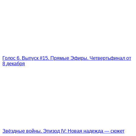
Голос 6. Выпуск #15. Прямые Эфиры. Четвертьфинал от
8 декабря
Звёздные войны. Эпизод IV: Новая надежда — сюжет