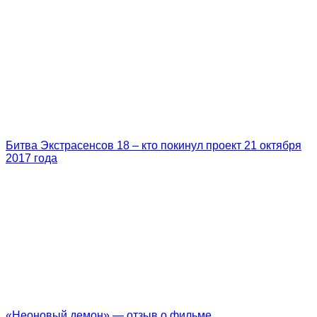
Битва Экстрасенсов 18 – кто покинул проект 21 октября
2017 года
«Неоновый демон» — отзыв о фильме