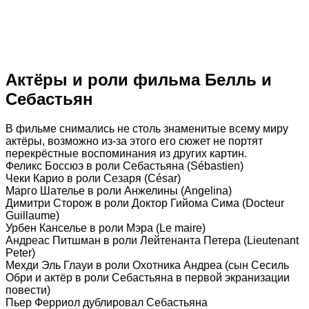
Актёры и роли фильма Белль и
Себастьян
В фильме снимались не столь знаменитые всему миру
актёры, возможно из-за этого его сюжет не портят
перекрёстные воспоминания из других картин.
Феликс Боссюэ в роли Себастьяна (Sébastien)
Чеки Карио в роли Сезаря (César)
Марго Шателье в роли Анжелины (Angelina)
Димитри Сторож в роли Доктор Гийома Сима (Docteur
Guillaume)
Урбен Канселье в роли Мэра (Le maire)
Андреас Питшман в роли Лейтенанта Петера (Lieutenant
Peter)
Мехди Эль Глауи в роли Охотника Андреа (сын Сесиль
Обри и актёр в роли Себастьяна в первой экранизации
повести)
Пьер Ферриол дублировал Себастьяна