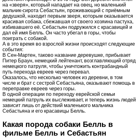
на «зверя», который нападает на овец, но маленький
мальчик-сирота Себастьян, проживающий с приёмным
дедушкой, находит первым зверя, которым оказывается
красивая собака, сбежавшая от своего хозяина пастуха,
избивавшего её. Себастьян подружился с красавицей и
дал ей имя Белль. Он часто убегал в горы, чтобы
поиграть с собакой.
А в это время во взрослой жизни происходят следующие
события:
В Сен-Мартен, таково название деревушке, прибывает
Питер Браун, немецкий лейтенант, возглавляющий отряд
немецкого патруля, чтобы уничтожить контрабандный
путь перехода евреев через перевал.
Оказалось, что несколько человек из деревни, в том
числе и брат с сестрой Себастьяна, оказывают помощь в
переправке евреев через горы.
В одной операции по переходу еврейской семьи
немецкий патруль их выслеживает, и теперь жизнь людей
зависит лишь от действий маленького мальчика
Себастьяна и его красавицы Белль.
Какая порода собаки Белль в
фильме Белль и Себастьян