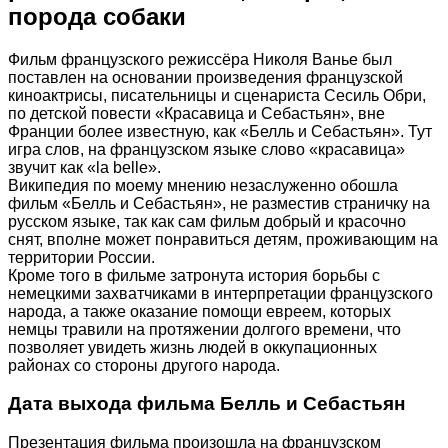
порода собаки
Фильм французского режиссёра Николя Ванье был
поставлен на основании произведения французской
киноактрисы, писательницы и сценариста Сесиль Обри,
по детской повести «Красавица и Себастьян», вне
Франции более известную, как «Белль и Себастьян». Тут
игра слов, на французском языке слово «красавица»
звучит как «la belle».
Википедия по моему мнению незаслуженно обошла
фильм «Белль и Себастьян», не разместив страничку на
русском языке, так как сам фильм добрый и красочно
снят, вполне может понравиться детям, проживающим на
территории России.
Кроме того в фильме затронута история борьбы с
немецкими захватчиками в интерпретации французского
народа, а также оказание помощи евреем, которых
немцы травили на протяжении долгого времени, что
позволяет увидеть жизнь людей в оккупационных
районах со стороны другого народа.
Дата выхода фильма Белль и Себастьян
Презентация фильма произошла на французском