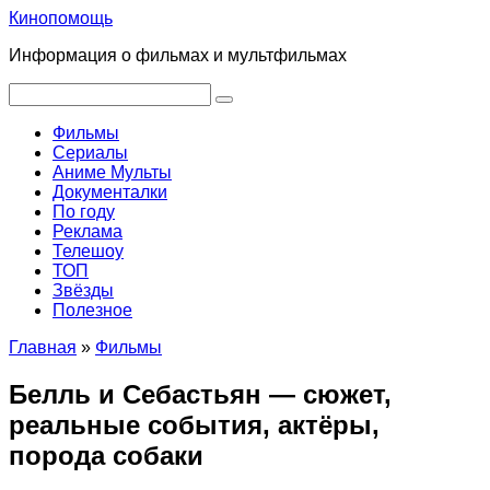
Перейти
Кинопомощь
к
Информация о фильмах и мультфильмах
контенту
Поиск:
Фильмы
Сериалы
Аниме Мульты
Документалки
По году
Реклама
Телешоу
ТОП
Звёзды
Полезное
Главная
»
Фильмы
Белль и Себастьян — сюжет,
реальные события, актёры,
порода собаки