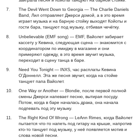
заиграла песня и Койоты танцуют на барной стойке.
The Devil Went Down to Georgia — The Charlie Daniels
Band, Лил отправляет Джерси домой, а в это время
играет музыка и на барную стойку выходят Койоты и
гости бара, танцуют под музыку, отбивая чечётку.
Unbelievable (EMF song) — EMF, Вайолет забирает
кассету у Кевина, следующая сцена — знакомится с
координатором по имиджу в магазине и они
примеряют одежду, в это время звучит музыка,
переходит в сцену танца в баре.
Need You Tonight — INXS, час расплаты Кевина
О’Доннелл. Эта же песня звучит, когда на стойке
танцует папа Вайолет.
One Way or Another — Blondie, после первой полной
смены Джерси напевает песню, вытирая посуду.
Потом, когда в баре началась драка, она начала
подпевать под эту музыку.
The Right Kind Of Wrong — LeAnn Rimes, когда Вайолет
пытается что-то напеть под гитару на крыше, напротив
кто-то танцует под музыку, у неё появляется мотив и
слова новой песни.