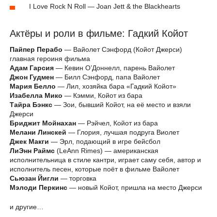
I Love Rock N Roll — Joan Jett & the Blackhearts
Актёры и роли в фильме: Гадкий Койот
Пайпер Перабо
— Вайолет Сэнфорд (Койот Джерси)
главная героиня фильма
Адам Гарсия
— Кевин О’Доннелл, парень Вайолет
Джон Гудмен
— Билл Сэнфорд, папа Вайолет
Мария Белло
— Лил, хозяйка бара «Гадкий Койот»
Изабелла Мико
— Кэмми, Койот из бара
Тайра Бэнкс
— Зои, бывший Койот, на её место и взяли
Джерси
Бриджит Мойнахан
— Рэйчел, Койот из бара
Мелани Линскей
— Глория, лучшая подруга Виолет
Джек Макги
— Эрл, подающий в игре бейсбол
ЛиЭнн Раймс
(LeAnn Rimes) — американская
исполнительница в стиле кантри, играет саму себя, автор и
исполнитель песен, которые поёт в фильме Вайолет
Сьюзан Йигли
— торговка
Мэлоди Перкинс
— новый Койот, пришла на место Джерси
и другие…