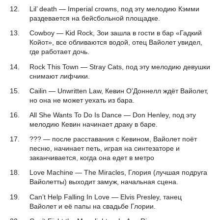
Lil’ death — Imperial crowns, под эту мелодию Кэмми
раздевается на бейсбольной площадке.
Cowboy — Kid Rock, Зои зашла в гости в бар «Гадкий
Койот», все обливаются водой, отец Вайолет увидел,
где работает дочь.
Rock This Town — Stray Cats, под эту мелодию девушки
снимают лифчики.
Cailin — Unwritten Law, Кевин О’Доннелл ждёт Вайолет,
но она не может уехать из бара.
All She Wants To Do Is Dance — Don Henley, под эту
мелодию Кевин начинает драку в баре.
??? — после расставания с Кевином, Вайолет поёт
песню, начинает петь, играя на синтезаторе и
заканчивается, когда она едет в метро
Love Machine — The Miracles, Глория (лучшая подруга
Вайолетты) выходит замуж, начальная сцена.
Can’t Help Falling In Love — Elvis Presley, танец
Вайолет и её папы на свадьбе Глории.