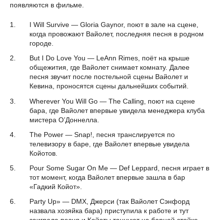
появляются в фильме.
I Will Survive — Gloria Gaynor, поют в зале на сцене,
когда провожают Вайолет, последняя песня в родном
городе.
But I Do Love You — LeAnn Rimes, поёт на крыше
общежития, где Вайолет снимает комнату. Далее
песня звучит после постельной сцены Вайолет и
Кевина, проносятся сцены дальнейших событий.
Wherever You Will Go — The Calling, поют на сцене
бара, где Вайолет впервые увидела менеджера клуба
мистера О’Доннелла.
The Power — Snap!, песня транслируется по
телевизору в баре, где Вайолет впервые увидела
Койотов.
Pour Some Sugar On Me — Def Leppard, песня играет в
тот момент, когда Вайолет впервые зашла в бар
«Гадкий Койот».
Party Up» — DMX, Джерси (так Вайолет Сэнфорд
назвала хозяйка бара) приступила к работе и тут