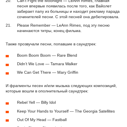
Can’t Fight the Moonlight — LeAnn Rimes, главная
песня впервые появилась после того, как Вайолет
забирает папу из больницы и находит рекламу парада
сочинителей песни. С этой песней она дебютировала.
Please Remember — LeAnn Rimes, под эту песню
начинаются титры, конец фильма.
Также прозвучали песни, попавшие в саундтрек:
Boom Boom Boom — Rare Blend
Didn’t We Love — Tamara Walker
We Can Get There — Mary Griffin
И фрагменты песен и/или мызыка следующих композиций,
которые вошли в ополнительный саундтрек:
Rebel Yell — Billy Idol
Keep Your Hands to Yourself — The Georgia Satellites
Out Of My Head — Fastball