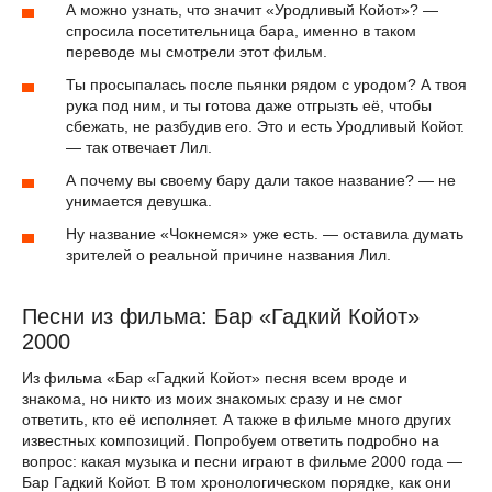
А можно узнать, что значит «Уродливый Койот»? —
спросила посетительница бара, именно в таком
переводе мы смотрели этот фильм.
Ты просыпалась после пьянки рядом с уродом? А твоя
рука под ним, и ты готова даже отгрызть её, чтобы
сбежать, не разбудив его. Это и есть Уродливый Койот.
— так отвечает Лил.
А почему вы своему бару дали такое название? — не
унимается девушка.
Ну название «Чокнемся» уже есть. — оставила думать
зрителей о реальной причине названия Лил.
Песни из фильма: Бар «Гадкий Койот»
2000
Из фильма «Бар «Гадкий Койот» песня всем вроде и
знакома, но никто из моих знакомых сразу и не смог
ответить, кто её исполняет. А также в фильме много других
известных композиций. Попробуем ответить подробно на
вопрос: какая музыка и песни играют в фильме 2000 года —
Бар Гадкий Койот. В том хронологическом порядке, как они