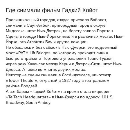
Где снимали фильм Гадкий Койот
Провинциальный городок, откуда приехала Вайолет,
снимали в Саут-Амбой, пригородный город в округе
Мидлсекс, штат Нью-Джерси, на берегу залива Раритан.
Сцены в городе Нью-Йорк снимали в различных местах Нью-
Йорка, это Атлантик Бич и другие локации.
Не обошлось и без съёмок в Нью-Джерси, это подъемный
мост «PATH Lift Bridge», по которому проходит линия
быстрого транзита Портового управления Транс-Гудзон
через реку Хакенсак между Керни и Джерси-Сити, штат Нью-
Джерси. А также во многих других местах.
Некоторые сцены снимали в ЛосАнджелесе, кинотеатр
«Tower Theater», открытый в 1927 году в театральном
районе Бродвей.
А вот баром «Гадкий Койот» на время стала пиццерия
«TelTech Headquarters» в Нью-Джерси по адресу: 101 S.
Broadway, South Amboy.