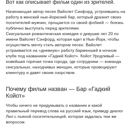
Вот как описывает фильм один из зрителей.
Начинающая автор песен Вайолет Сэнфорд, устроившись на
работу в женский нью-йоркский бар, который дразнит своих
посетителей-мужчин, прощается со своей фобией — боязнь
публично выступать перед зрителями.
Сексуальная романтическая комедия о девушке лет 20 по
имени Вайолет Сэнфорд, которая едет в Нью-Йорк, чтобы
осуществить мечту стать автором песен. Вайолет
устраивается на «дневную» работу барменшей в ночном
клубе под названием «Гадкий Койот». Койот Уродливый —
новейшая горячая точка города, где сотрудники — команда
сексуальных, находчивых женщин, которые провоцируют
клиентуру и давят своим озорством.
Почему фильм назван — Бар «Гадкий
Койот»
Чтобы ничего не придумывать о названии и какой
правильный перевод слова на русский язык, приведу диалог
Лил с пьяной посетительницей, которая задалась тем же
вопросом.