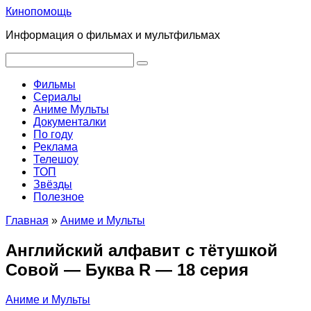
Перейти
Кинопомощь
к
Информация о фильмах и мультфильмах
контенту
Поиск:
Фильмы
Сериалы
Аниме Мульты
Документалки
По году
Реклама
Телешоу
ТОП
Звёзды
Полезное
Главная
»
Аниме и Мульты
Английский алфавит с тётушкой
Совой — Буква R — 18 серия
Аниме и Мульты