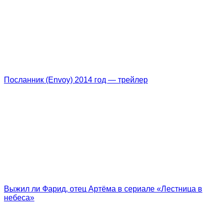
Посланник (Envoy) 2014 год — трейлер
Выжил ли Фарид, отец Артёма в сериале «Лестница в
небеса»