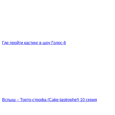
Где пройти кастинг в шоу Голос-6
Вспыш – Торто-строфа (Cake-tastrophe!) 10 серия