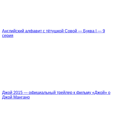
Английский алфавит с тётушкой Совой — Буква I — 9
серия
Джой 2015 — официальный трейлер к фильму «Джой» о
Джой Мангано