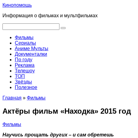
Перейти
Кинопомощь
к
Информация о фильмах и мультфильмах
контенту
Поиск:
Фильмы
Сериалы
Аниме Мульты
Документалки
По году
Реклама
Телешоу
ТОП
Звёзды
Полезное
Главная
»
Фильмы
Актёры фильм «Находка» 2015 год
Фильмы
Научись прощать других – и сам обретешь