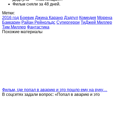
Фильм сняли за 48 дней.
Метки:
2016 год
Боевик
Джина Карано
Дэдпул
Комедия
Морена
Баккарин
Райан Рейнольдс
Супергерои
ТиДжей Миллер
Тим Миллер
Фантастика
Похожие материалы
Фильм, где попал в аварию и это пошло ему на руку…
В соцсетях задали вопрос: «Попал в аварию и это