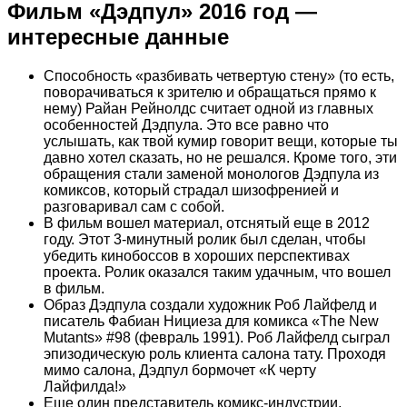
Фильм «Дэдпул» 2016 год —
интересные данные
Способность «разбивать четвертую стену» (то есть,
поворачиваться к зрителю и обращаться прямо к
нему) Райан Рейнолдс считает одной из главных
особенностей Дэдпула. Это все равно что
услышать, как твой кумир говорит вещи, которые ты
давно хотел сказать, но не решался. Кроме того, эти
обращения стали заменой монологов Дэдпула из
комиксов, который страдал шизофренией и
разговаривал сам с собой.
В фильм вошел материал, отснятый еще в 2012
году. Этот 3-минутный ролик был сделан, чтобы
убедить кинобоссов в хороших перспективах
проекта. Ролик оказался таким удачным, что вошел
в фильм.
Образ Дэдпула создали художник Роб Лайфелд и
писатель Фабиан Нициеза для комикса «The New
Mutants» #98 (февраль 1991). Роб Лайфелд сыграл
эпизодическую роль клиента салона тату. Проходя
мимо салона, Дэдпул бормочет «К черту
Лайфилда!»
Еще один представитель комикс-индустрии,