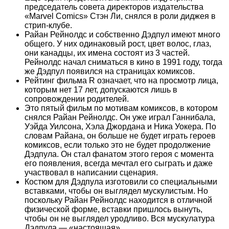
председатель совета директоров издательства
«Marvel Comics» Стэн Ли, снялся в роли диджея в
стрип-клубе.
Райан Рейнолдс и собственно Дэдпул имеют много
общего. У них одинаковый рост, цвет волос, глаз,
они канадцы, их имена состоят из 3 частей.
Рейнолдс начал сниматься в кино в 1991 году, тогда
же Дэдпул появился на страницах комиксов.
Рейтинг фильма R означает, что на просмотр лица,
которым нет 17 лет, допускаются лишь в
сопровождении родителей.
Это пятый фильм по мотивам комиксов, в котором
снялся Райан Рейнолдс. Он уже играл Ганнибала,
Уэйда Уилсона, Хэла Джордана и Ника Уокера. По
словам Райана, он больше не будет играть героев
комиксов, если только это не будет продолжение
Дэдпула. Он стал фанатом этого героя с момента
его появления, всегда мечтал его сыграть и даже
участвовал в написании сценария.
Костюм для Дэдпула изготовили со специальными
вставками, чтобы он выглядел мускулистым. Но
поскольку Райан Рейнолдс находится в отличной
физической форме, вставки пришлось вынуть,
чтобы он не выглядел уродливо. Вся мускулатура
Дэдпула — «настоящая».