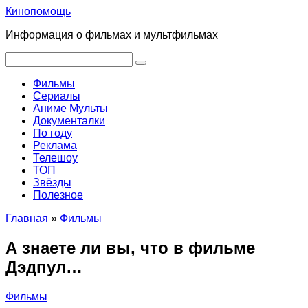
Перейти
Кинопомощь
к
Информация о фильмах и мультфильмах
контенту
Поиск:
Фильмы
Сериалы
Аниме Мульты
Документалки
По году
Реклама
Телешоу
ТОП
Звёзды
Полезное
Главная
»
Фильмы
А знаете ли вы, что в фильме
Дэдпул…
Фильмы