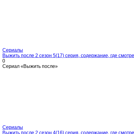
Сериалы
Выжить после 2 сезон 5(17) серия, содержание, где смотр
0
Сериал «Выжить после»
Сериалы
Выжить после 2 сезон 4(16) серия, содержание, где смотр