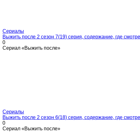
Сериалы
Выжить после 2 сезон 7(19) серия, содержание, где смотр
0
Сериал «Выжить после»
Сериалы
Выжить после 2 сезон 6(18) серия, содержание, где смотр
0
Сериал «Выжить после»