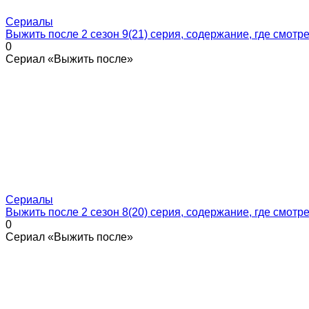
Сериалы
Выжить после 2 сезон 9(21) серия, содержание, где смотр
0
Сериал «Выжить после»
Сериалы
Выжить после 2 сезон 8(20) серия, содержание, где смотр
0
Сериал «Выжить после»