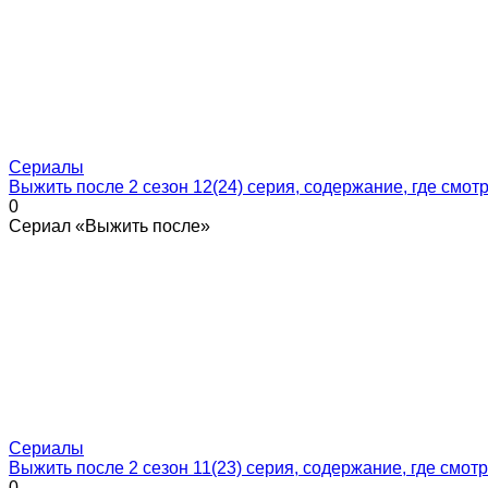
Сериалы
Выжить после 2 сезон 12(24) серия, содержание, где смот
0
Сериал «Выжить после»
Сериалы
Выжить после 2 сезон 11(23) серия, содержание, где смот
0