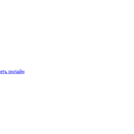
реть онлайн