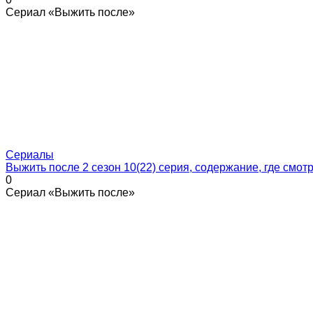
Сериал «Выжить после»
Сериалы
Выжить после 2 сезон 10(22) серия, содержание, где смот
0
Сериал «Выжить после»