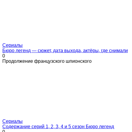
Сериалы
Бюро легенд — сюжет, дата выхода, актёры, где снимали
0
Продолжение французского шпионского
Сериалы
Содержание серий 1, 2, 3, 4 и 5 сезон Бюро легенд
0