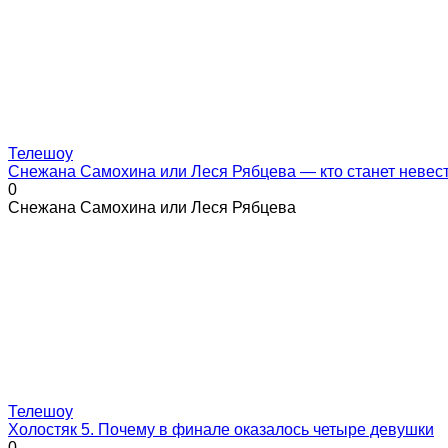
Телешоу
Снежана Самохина или Леся Рябцева — кто станет невес
0
Снежана Самохина или Леся Рябцева
Телешоу
Холостяк 5. Почему в финале оказалось четыре девушки
0