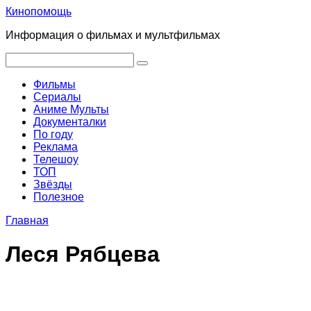
Перейти
Кинопомощь
к
Информация о фильмах и мультфильмах
контенту
Поиск:
Фильмы
Сериалы
Аниме Мульты
Документалки
По году
Реклама
Телешоу
ТОП
Звёзды
Полезное
Главная
Леся Рябцева