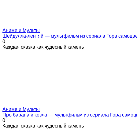
Аниме и Мульты
Шейдулла-лентяй — мультфильм из сериала Гора самоцв
0
Каждая сказка как чудесный камень
Аниме и Мульты
Про барана и козла — мультфильм из сериала Гора самоц
0
Каждая сказка как чудесный камень